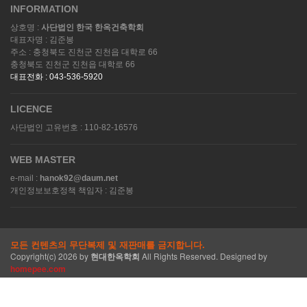
INFORMATION
상호명 :
사단법인 한국 한옥건축학회
대표자명 : 김준봉
주소 : 충청북도 진천군 진천읍 대학로 66
충청북도 진천군 진천읍 대학로 66
대표전화 : 043-536-5920
LICENCE
사단법인 고유번호 : 110-82-16576
WEB MASTER
e-mail :
hanok92@daum.net
개인정보보호정책 책임자 : 김준봉
모든 컨텐츠의 무단복제 및 재판매를 금지합니다.
Copyright(c)
2026
by
현대한옥학회
All Rights Reserved. Designed by
homepee.com